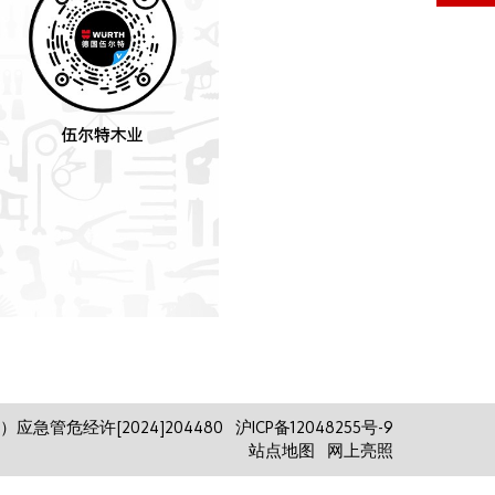
密码
忘记密
码？
请记
住登
录信
息
登录/
注册
急管危经许[2024]204480
沪ICP备12048255号-9
站点地图
网上亮照
您是否希