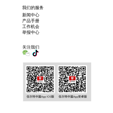
望成为在
我们的服务
线客户？
新闻中心
仅需三步
产品手册
即可完成
工作机会
注册并使
举报中心
用在线商
店所提供
的全部功
关注我们
能。
仅面
向工
商业
客户
销售
立即注
册