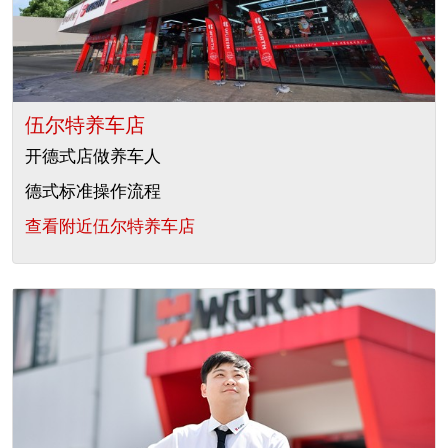
我们的原则
您是否希望成为在线客户？
伍尔特养车店
仅需三步即可完成注册并使用在线商店所提供的全部功
能。
开德式店做养车人
仅面向工商业客户销售
德式标准操作流程
查看附近伍尔特养车店
立即注册