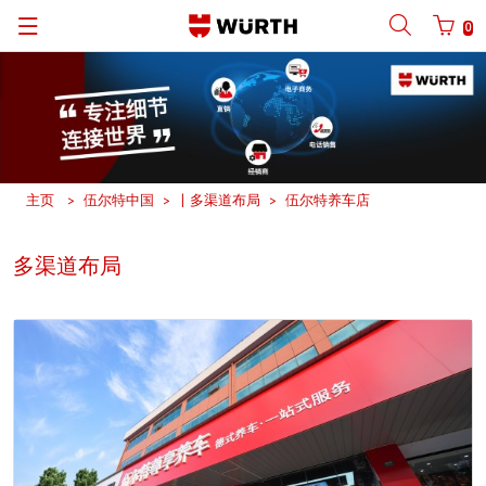
0
Back
Back
Back
Back
Back
Back
Back
手机号码登陆
商城账号登录
| 关于我们
关于我们
| 关于我们
伍尔特业务范围
新闻中心
English
| 我们的优势
C类物料管理
| 行业聚焦
伍尔特在中国
产品手册
中文
手机
主页
伍尔特中国
| 多渠道布局
伍尔特养车店
| 行业
产品一览
| 核心产品
莱恩・伍尔特
社交平台
多渠道布局
密码
| 多渠道布局
设计应用
伍尔特集团资料与数据
软件下载
行业解决方案
体育赞助
忘记密码？
艺术文化
请记住登录信息
合规
登录/注册